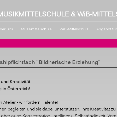
MUSIKMITTELSCHULE & W
i
B-MITTEL
ber uns
Musikmittelschule
WiB-Mittelschule
Angebot für 
hlpflichtfach "Bildnerische Erziehung"
k und Kreativität
g in Österreich!
 Atelier - wir fördern Talente!
n begleiten und sie dabei unterstützen, ihre Kreativität zu 
aber auch Konzentration, Intelligenz, Selbständigkeit, Ver