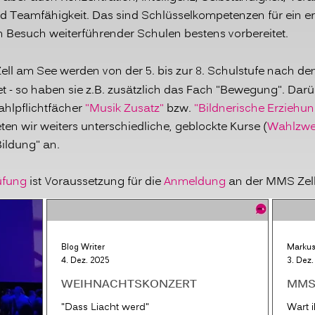
 Teamfähigkeit. Das sind Schlüsselkompetenzen für ein er
n Besuch weiterführender Schulen bestens vorbereitet.
ll am See werden von der 5. bis zur 8. Schulstufe nach d
et - so haben sie z.B. zusätzlich das Fach "Bewegung".
Darü
ahlpflichtfächer
"Musik Zusatz"
bzw.
"Bildnerische Erziehun
en wir weiters unterschiedliche, geblockte Kurse (
Wahlzwe
Bildung" an.
üfung
ist Voraussetzung für die
Anmeldung
an der MMS Zel
Blog Writer
Markus
4. Dez. 2025
3. Dez
WEIHNACHTSKONZERT
MMS-
"Dass Liacht werd"
Wart i