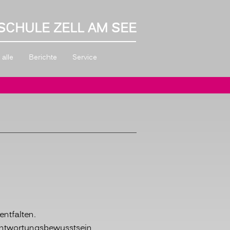
SCHULE ZELL AM SEE
alle
Berichte
Service
entfalten.
antwortungs­bewusstsein,