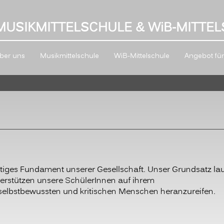
MUSIKMITTELSCHULE & W
i
B-MITTEL
ber uns
Musikmittelschule
WiB-Mittelschule
Angebot für 
chtiges Fundament unserer Gesellschaft. Unser Grundsatz
stützen unsere SchülerInnen auf ihrem
selbstbewussten und kritischen Menschen heranzureifen.