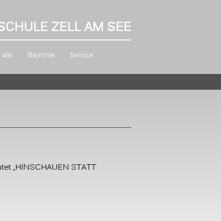
SCHULE ZELL AM SEE
alle
Berichte
Service
 lautet „HINSCHAUEN STATT