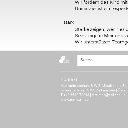
Wir fördern das Kind mi
Unser Ziel ist ein respe
stark
Stärke zeigen, wenn es 
Seine eigene Meinung zu
Wir unterstützen Teamge
B
Kontakt
Musikmittelschule & WiB-Mittelschule Zel
Schulstraße 2a | 5700 Zell am See | Öster
T
+43 6542 72243
|
direktion@zell.schule
www.mmszell.com