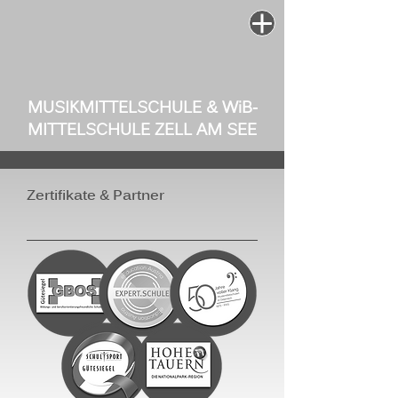
MUSIKMITTELSCHULE & W
i
B-
MITTELSCHULE ZELL AM SEE
Zertifikate & Partner