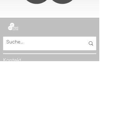
B
Kontakt
Musikmittelschule & WiB-Mittelschule Zell am
See
Schulstraße 2a | 5700 Zell am See | Österreich
T
+43 6542 72243
|
direktion@zell.schule
www.mmszell.com
Weitere Infos
» Nachricht senden
» Termine
» Datenschutzerklärung
» Impressum