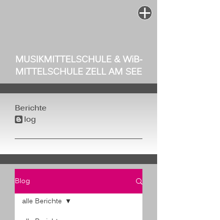
MUSIKMITTELSCHULE & W
i
B-
MITTELSCHULE ZELL AM SEE
Berichte
log
b
Blog
alle Berichte