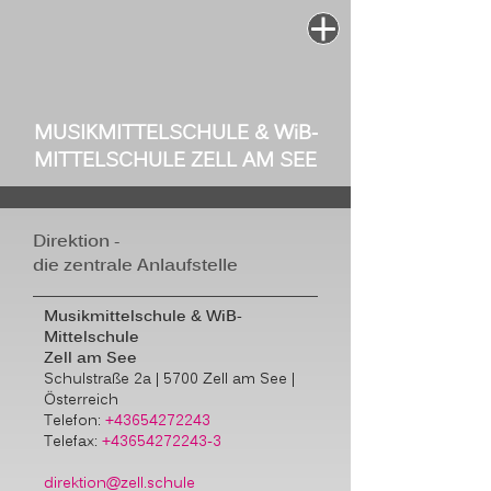
MUSIKMITTELSCHULE & W
i
B-
MITTELSCHULE ZELL AM SEE
Direktion -
die zentrale Anlaufstelle
Musikmittelschule & WiB-
Mittelschule
Zell am See
Schulstraße 2a | 5700 Zell am See |
Österreich
Telefon:
+43654272243
Telefax:
+43654272243-3
direktion@zell.schule