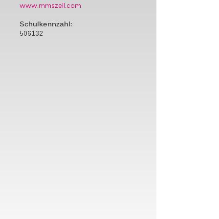
www.mmszell.com
Schulkennzahl:
506132