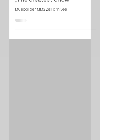
Blog Writer
28. Mai
„The Greatest Show“
Musical der MMS Zell am See