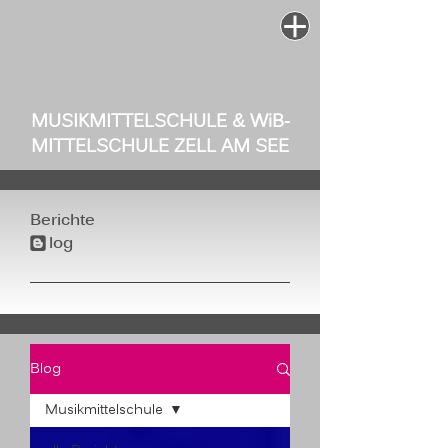
MUSIKMITTELSCHULE & W
i
B-
MITTELSCHULE ZELL AM SEE
Berichte
log
b
Blog
Musikmittelschule