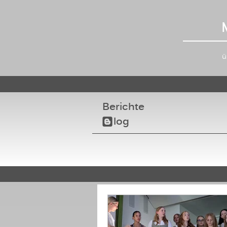
ü
Berichte
log
b