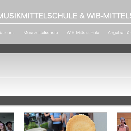
MUSIKMITTELSCHULE & W
i
B-MITTEL
ber uns
Musikmittelschule
WiB-Mittelschule
Angebot für 