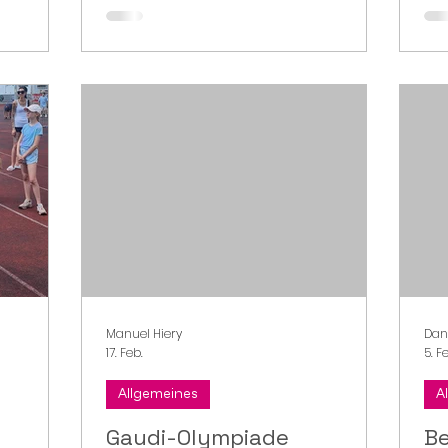
Manuel Hiery
Dan
17. Feb.
5. F
Allgemeines
A
Gaudi-Olympiade
Be