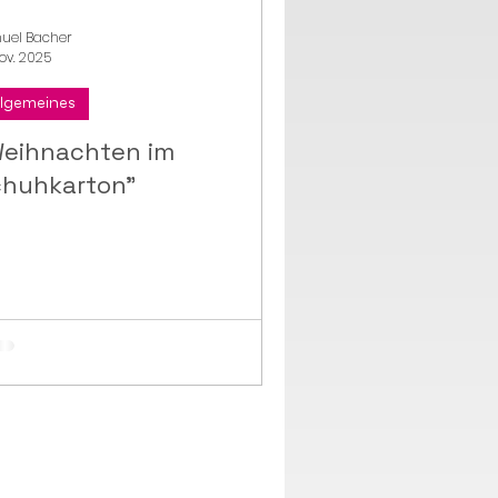
uel Bacher
Nov. 2025
llgemeines
Weihnachten im
chuhkarton"