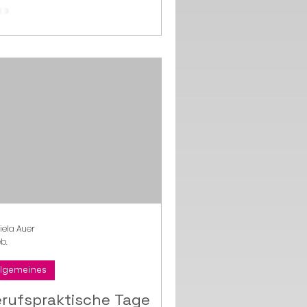
iela Auer
eb.
llgemeines
rufspraktische Tage