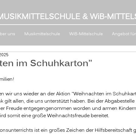
MUSIKMITTELSCHULE & W
i
B-MITTEL
ber uns
Musikmittelschule
WiB-Mittelschule
Angebot für 
 2025
ten im Schuhkarton"
milien!
n wir uns wieder an der Aktion "Weihnachten im Schuhkarto
 gilt allen, die uns unterstützt haben. Bei der Abgabestelle
oßer Freude entgegengenommen worden und armen Kindern 
rd somit eine große Weihnachtsfreude bereitet.
nsunterrichts ist ein großes Zeichen der Hilfsbereitschaft 