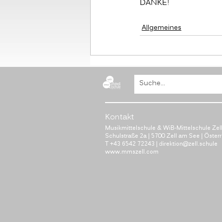
DANKE!
Allgemeines
B
Kontakt
Musikmittelschule & WiB-Mittelschule Zel
Schulstraße 2a | 5700 Zell am See | Öster
T
+43 6542 72243
|
direktion@zell.schule
www.mmszell.com