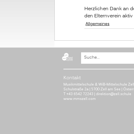
Herzlichen Dank an de
den Elternverein aktiv
Allgemeines
B
Kontakt
Musikmittelschule & WiB-Mittelschule Zel
Schulstraße 2a | 5700 Zell am See | Öster
T
+43 6542 72243
|
direktion@zell.schule
www.mmszell.com