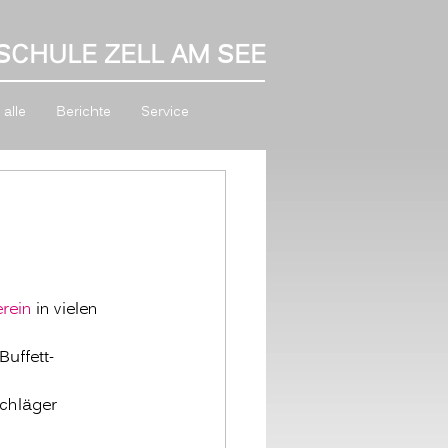
SCHULE ZELL AM SEE
alle
Berichte
Service
erein
 in vielen 
Buffett-
chläger 