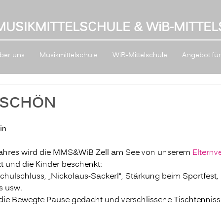
MUSIKMITTELSCHULE & W
i
B-MITTEL
ber uns
Musikmittelschule
WiB-Mittelschule
Angebot für 
ESCHÖN
in
jahres wird die MMS&WiB Zell am See von unserem 
Elternv
t und die Kinder beschenkt: 
chulschluss, „Nickolaus-Sackerl“, Stärkung beim Sportfest, 
s usw. 
die Bewegte Pause gedacht und verschlissene Tischtenniss