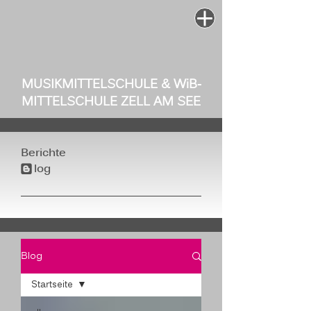
MUSIKMITTELSCHULE & W
i
B-
MITTELSCHULE ZELL AM SEE
Berichte
log
b
Blog
Startseite