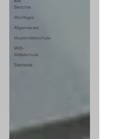
alle
Berichte
Wichtiges
Allgemeines
Musikmittelschule
WiB-
Mittelschule
Startseite